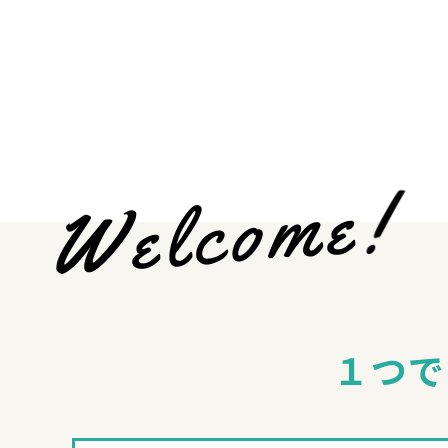
!
e
m
o
c
l
e
W
１つで