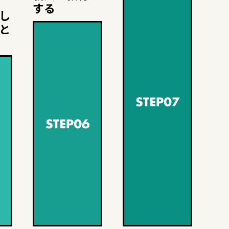
する
し
と