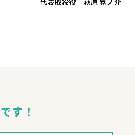
代表取締役 萩原 晃ノ介
迎です！