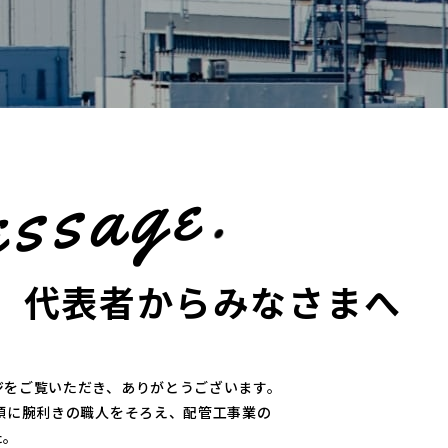
.
e
g
a
s
s
e
代表者からみなさまへ
ジを
ご覧いただき、ありがとうございます。
頭に
腕利きの職人をそろえ、配管工事業の
た。