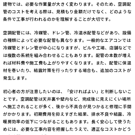
建物では、必要な作業量が大きく変わります。そのため、空調配
管のコストを考える際は、見積もり金額だけでなく、どのような
条件で工事が行われるのかを理解することが大切です。
空調配管には、冷媒管、ドレン管、冷温水配管などがあり、設備
の種類によって必要な配管も異なります。一般的なエアコンでは
冷媒管とドレン管が中心になりますが、ビルや工場、店舗などで
は複数の系統を組み合わせることもあります。配管の本数が増え
れば材料費や施工費も上がりやすくなります。また、配管に保温
材を巻いたり、結露対策を行ったりする場合も、追加のコストが
発生します。
初心者の方が注意したいのは、「安ければよい」と判断しないこ
とです。空調配管は天井裏や壁内など、完成後に見えにくい場所
へ施工されることが多く、後から不具合が見つかると修理に手間
がかかります。初期費用を抑えすぎた結果、排水不良や結露、冷
暖房効率の低下につながることもあります。長く安心して使うた
めには、必要な工事内容を把握したうえで、適正なコストかどう